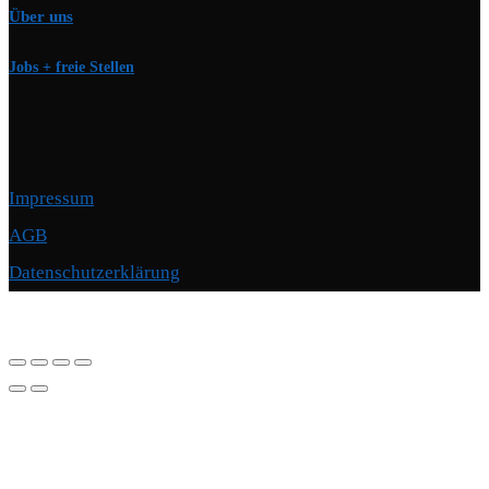
Über uns
Jobs + freie Stellen
Impressum
AGB
Datenschutzerklärung
Copyright © 2026 Motorschmiede · BMW, BMW M, Alpina · Spezialist für
Motoren
–
OnePress
Theme von FameThemes