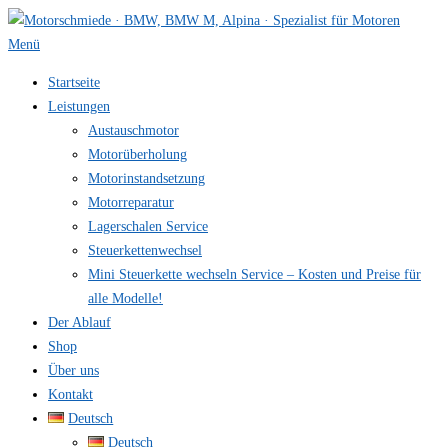
Zum
Inhalt
Menü
springen
Startseite
Leistungen
Austauschmotor
Motorüberholung
Motorinstandsetzung
Motorreparatur
Lagerschalen Service
Steuerkettenwechsel
Mini Steuer­kette wechseln Service – Kosten und Preise für
alle Modelle!
Der Ablauf
Shop
Über uns
Kontakt
Deutsch
Deutsch