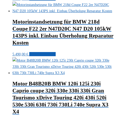
Motorinstandsetzung für BMW 218d
Coupe F22 2er N47D20C N47 D20 105kW
143PS inkl. Einbau Überholung Reparatur
Kosten
5.490,00
€
In den Warenkorb
Motor B48B20B BMW 120i 125i 230i
Caprio coupe 320i 330e 330i 330i Gran
Tourismo xDrive Touring 420i 430i 520i
530e 530i 630i 730i 730Li 740e Supra X3
X4