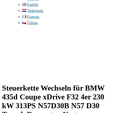
English
Nederlands
Français
Čeština
Steuerkette Wechseln für BMW
435d Coupe xDrive F32 4er 230
kW 313PS N57D30B N57 D30