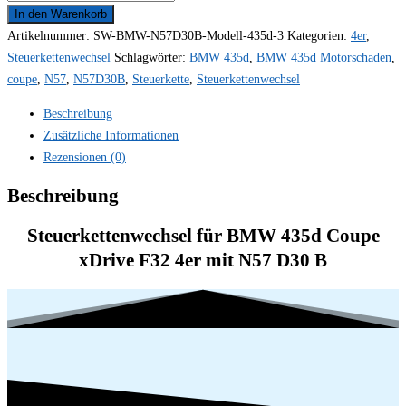
Wechseln
In den Warenkorb
für
Artikelnummer:
SW-BMW-N57D30B-Modell-435d-3
Kategorien:
4er
,
BMW
Steuerkettenwechsel
Schlagwörter:
BMW 435d
,
BMW 435d Motorschaden
,
435d
coupe
,
N57
,
N57D30B
,
Steuerkette
,
Steuerkettenwechsel
Coupe
Beschreibung
xDrive
Zusätzliche Informationen
F32
Rezensionen (0)
4er
230
Beschreibung
kW
313PS
Steuerkettenwechsel für BMW 435d Coupe
N57D30B
xDrive F32 4er mit N57 D30 B
N57
D30
Tausch
Reparatur
Kosten
Menge