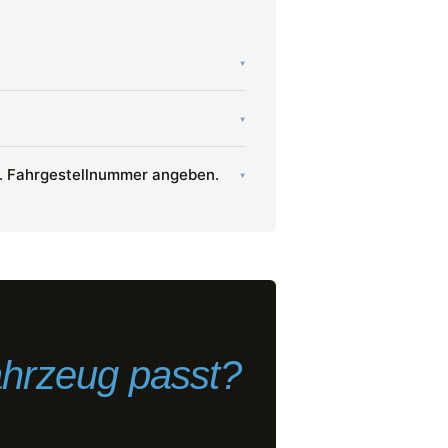
▾
▾
n. Fahrgestellnummer angeben.
▾
ahrzeug passt?