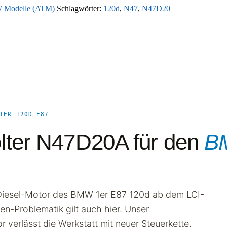
Modelle (ATM)
Schlagwörter:
120d
,
N47
,
N47D20
1ER 120D E87
lter N47D20A für den
B
 Diesel-Motor des BMW 1er E87 120d ab dem LCI-
en-Problematik gilt auch hier. Unser
 verlässt die Werkstatt mit neuer Steuerkette,