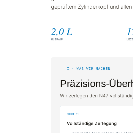
geprüftem Zylinderkopf und allen 
2,0 L
1
HUBRAUM
LEI
I · WAS WIR MACHEN
Präzisions-Übe
Wir zerlegen den N47 vollständig
PUNKT 01
Vollständige Zerlegung