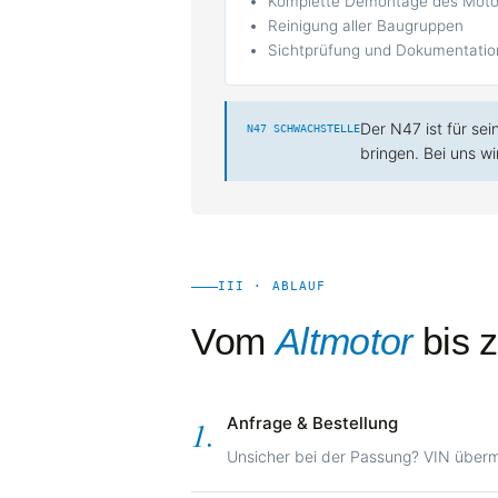
Komplette Demontage des Moto
Reinigung aller Baugruppen
Sichtprüfung und Dokumentatio
Der N47 ist für se
N47 SCHWACHSTELLE
bringen. Bei uns 
III · ABLAUF
Vom
Altmotor
bis z
Anfrage & Bestellung
1.
Unsicher bei der Passung? VIN übermi