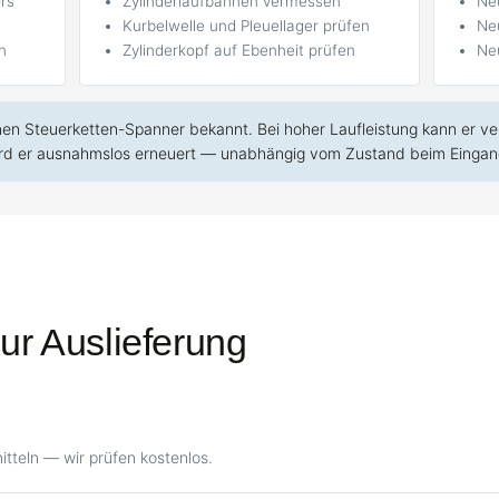
rs
Zylinderlaufbahnen vermessen
Ne
Kurbelwelle und Pleuellager prüfen
Ne
n
Zylinderkopf auf Ebenheit prüfen
Ne
inen Steuerketten-Spanner bekannt. Bei hoher Laufleistung kann er v
wird er ausnahmslos erneuert — unabhängig vom Zustand beim Eingan
ur Auslieferung
tteln — wir prüfen kostenlos.