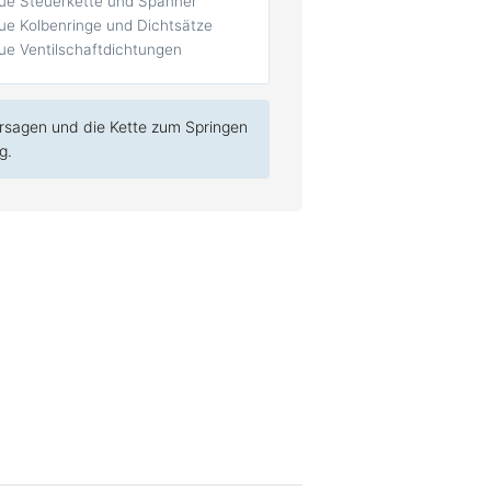
ue Steuerkette und Spanner
ue Kolbenringe und Dichtsätze
ue Ventilschaftdichtungen
ersagen und die Kette zum Springen
g.